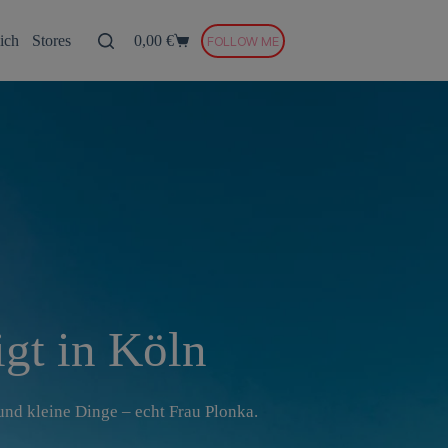
ich
Stores
0,00
€
FOLLOW ME
Warenkorb
igt in Köln
und kleine Dinge – echt Frau Plonka.