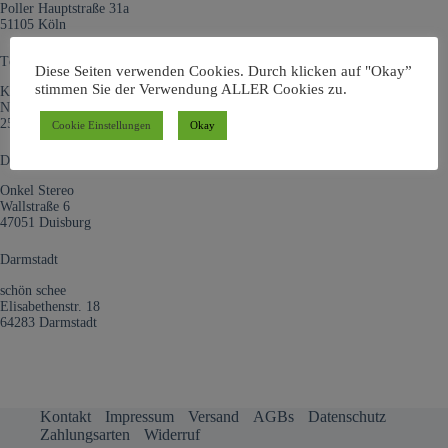
Poller Hauptstraße 31a
51105 Köln
Tönning
Diese Seiten verwenden Cookies. Durch klicken auf "Okay”
stimmen Sie der Verwendung ALLER Cookies zu.
Kultur:Gut
Neustadt 50
25832 Tönning
Cookie Einstellungen
Okay
Duisburg
Onkel Stereo
Wallstraße 6
47051 Duisburg
Darmstadt
schön schee
Elisabethenstr. 18
64283 Darmstadt
Kontakt
Impressum
Versand
AGBs
Datenschutz
Zahlungsarten
Widerruf