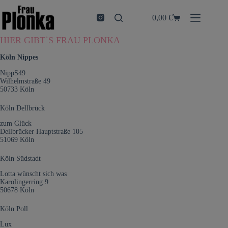
Zum
Inhalt
0,00
€
Warenkorb
springen
HIER GIBT`S FRAU PLONKA
Köln Nippes
NippS49
Wilhelmstraße 49
50733 Köln
Köln Dellbrück
zum Glück
Dellbrücker Hauptstraße 105
51069 Köln
Köln Südstadt
Lotta wünscht sich was
Karolingerring 9
50678 Köln
Köln Poll
Lux