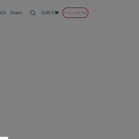
ich
Stores
0,00
€
FOLLOW ME
Warenkorb