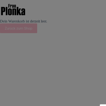
Zum
Inhalt
springen
Dein Warenkorb ist derzeit leer.
Zurück zum Shop