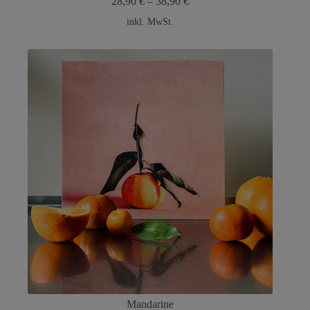
28,90
€
–
38,90
€
inkl. MwSt.
Mandarine