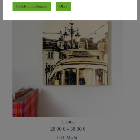
Cookie Einstellungen
Okay
Lisboa
28,90
€
–
38,90
€
inkl. MwSt.