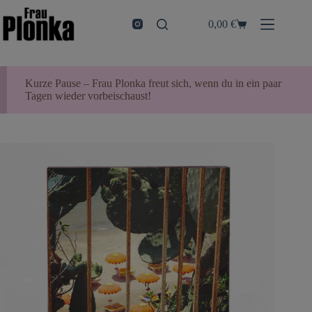
Zum
Inhalt
0,00
€
Warenkorb
springen
Kurze Pause – Frau Plonka freut sich, wenn du in ein paar
Tagen wieder vorbeischaust!