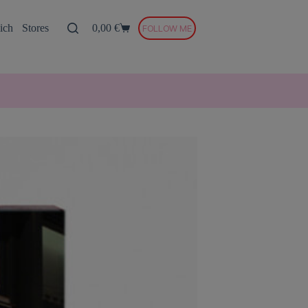
ich
Stores
0,00
€
FOLLOW ME
Warenkorb