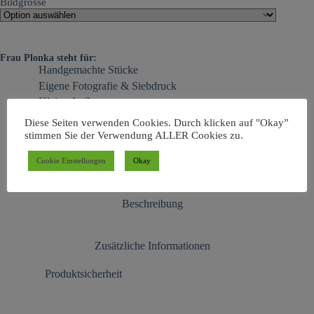
Bildgrösse
Frau Plonka steht für:
Handgemachte Stücke
Eigene Fotografie & Siebdruck
Kleine Auflagen
Auch als besonderes Geschenk
Diese Seiten verwenden Cookies. Durch klicken auf "Okay”
Dinge mit Persönlichkeit
stimmen Sie der Verwendung ALLER Cookies zu.
Cookie Einstellungen
Okay
Beschreibung
Zusätzliche Informationen
Produktsicherheit