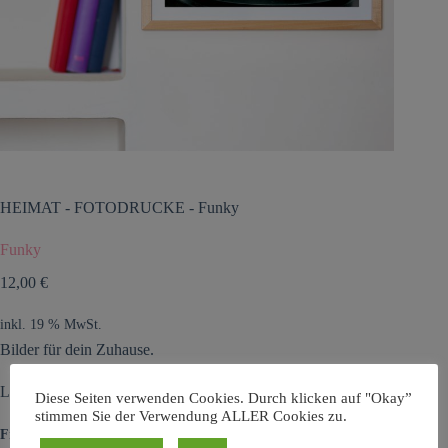
HEIMAT
-
FOTODRUCKE
-
Funky
Funky
12,00
€
inkl. 19 % MwSt.
Bilder für dein Zuhause.
Lieferzeit: max. 3-5 Tage
Diese Seiten verwenden Cookies. Durch klicken auf "Okay”
stimmen Sie der Verwendung ALLER Cookies zu.
Frau Plonka steht für: