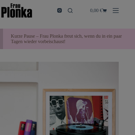
Zum
Inhalt
0,00
€
Warenkorb
springen
Kurze Pause – Frau Plonka freut sich, wenn du in ein paar
Tagen wieder vorbeischaust!