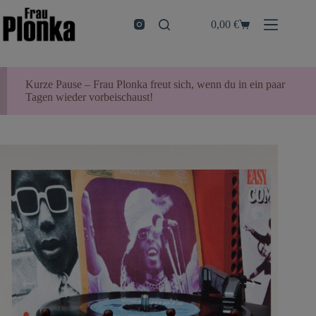
Zum
Inhalt
0,00
€
Warenkorb
springen
Kurze Pause – Frau Plonka freut sich, wenn du in ein paar
Tagen wieder vorbeischaust!