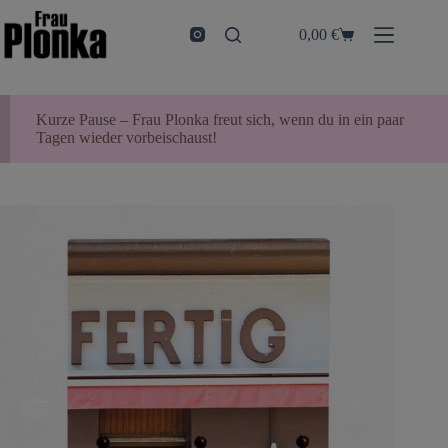
Zum
Inhalt
0,00
€
Warenkorb
springen
Kurze Pause – Frau Plonka freut sich, wenn du in ein paar
Tagen wieder vorbeischaust!