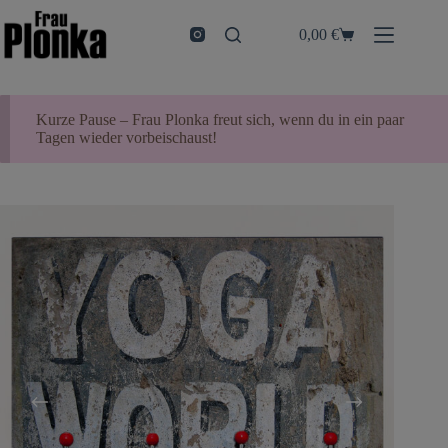
Zum
Inhalt
0,00
€
Warenkorb
springen
Kurze Pause – Frau Plonka freut sich, wenn du in ein paar
Tagen wieder vorbeischaust!