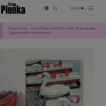
Zum
Inhalt
0,00
€
Warenkorb
springen
Kurze Pause – Frau Plonka freut sich, wenn du in ein paar
Tagen wieder vorbeischaust!