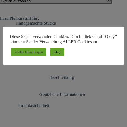
Frau Plonka steht für:
Handgemachte Stücke
Eigene Fotografie & Siebdruck
Kleine Auflagen
Diese Seiten verwenden Cookies. Durch klicken auf "Okay”
stimmen Sie der Verwendung ALLER Cookies zu.
Auch als besonderes Geschenk
Dinge mit Persönlichkeit
Cookie Einstellungen
Okay
Beschreibung
Zusätzliche Informationen
Produktsicherheit