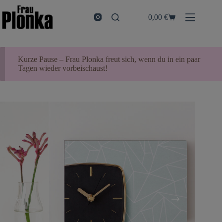
Zum
Inhalt
0,00
€
Warenkorb
springen
Kurze Pause – Frau Plonka freut sich, wenn du in ein paar
Tagen wieder vorbeischaust!