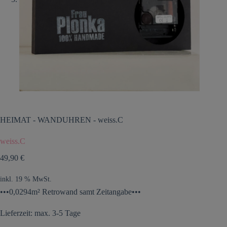
HEIMAT
-
WANDUHREN
-
weiss.C
weiss.C
49,90
€
inkl. 19 % MwSt.
•••0,0294m² Retrowand samt Zeitangabe•••
Lieferzeit: max. 3-5 Tage