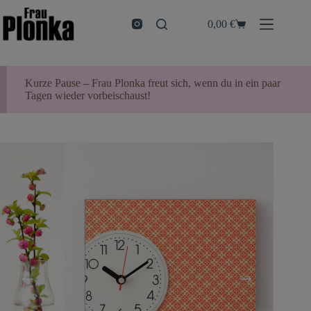
Zum
Inhalt
0,00
€
Warenkorb
springen
Kurze Pause – Frau Plonka freut sich, wenn du in ein paar
Tagen wieder vorbeischaust!