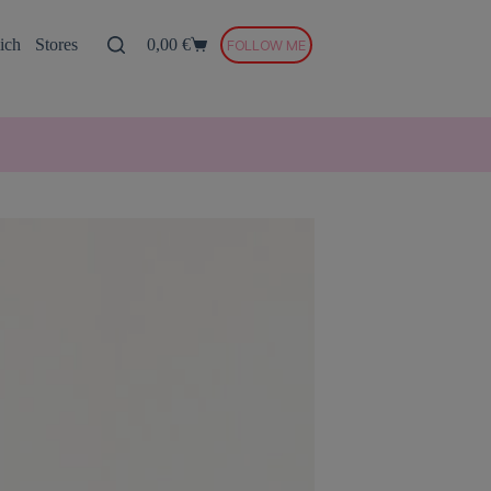
ich
Stores
0,00
€
FOLLOW ME
Warenkorb