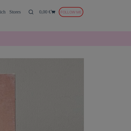
ich
Stores
0,00
€
FOLLOW ME
Warenkorb